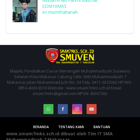
Muhammad Fahmi Basmar
SDM10MKS
sri mumthahanah
Majelis Pendidikan Dasar Menengah Muhammadiyah Sulawesi
Selatan Kota Makasar Cabang Tallo SMA Muhammadiyah 7
Makassar Jalan Muhammad Jufri No. 34 Telp. 0411-3612002 HP/WA :
0853-4030-9316 Website : www.smam7mks.sch.id Email:
smam7mks@gmail.com NPSN: 40307362
BERANDA
TENTANG KAMI
BANTUAN
www.smam7mks.sch.id dibuat oleh Tim IT SMA
Muhammadiyah 7 Makassar