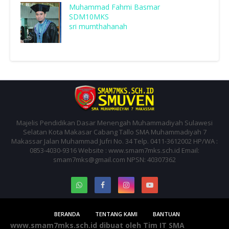
Muhammad Fahmi Basmar
SDM10MKS
sri mumthahanah
Majelis Pendidikan Dasar Menengah Muhammadiyah Sulawesi
Selatan Kota Makasar Cabang Tallo SMA Muhammadiyah 7
Makassar Jalan Muhammad Jufri No. 34 Telp. 0411-3612002 HP/WA :
0853-4030-9316 Website : www.smam7mks.sch.id Email:
smam7mks@gmail.com NPSN: 40307362
BERANDA
TENTANG KAMI
BANTUAN
www.smam7mks.sch.id dibuat oleh Tim IT SMA