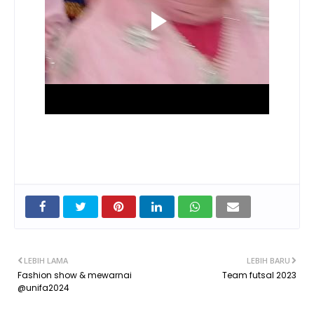
LEBIH LAMA
LEBIH BARU
Fashion show & mewarnai
Team futsal 2023
@unifa2024